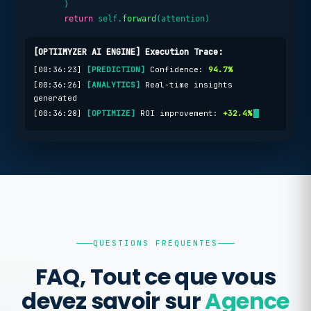
        )

return
 self.
forward
(attention)
[OPTIIMYZER AI ENGINE] Execution Trace:
[00:36:23]
[PREDICTION]
Confidence:
94.7%
[00:36:26]
[ANALYTICS]
Real-time insights
generated
[00:36:28]
[OPTIMIZE]
ROI improvement:
+32.4%
QUESTIONS FRÉQUENTES
FAQ, Tout ce que vous
devez savoir sur
Agence