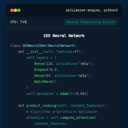
optiimyzer-engine, python3
CPU:
74
%
Neural Processing Active
SEO Neural Network
class
SEONeuralNet
(
NeuralNetwork
):

def
__init__
(self, features=
47
):

        self.layers = [

Dense
(
128
, activation=
'relu'
),

Dropout
(
0.3
),

Dense
(
64
, activation=
'relu'
),

BatchNorm
(),

        ]

        self.optimizer = 
Adam
(lr=
0.001
)

def
predict_ranking
(self, content_features):

# Algorithme propriétaire Optiimyzer
        attention = self.
compute_attention
(

            content_features
