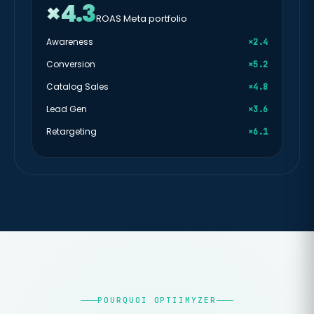
×4.3
ROAS Meta portfolio
Awareness
×2.4
Conversion
×5.2
Catalog Sales
×4.8
Lead Gen
×3.6
Retargeting
×6.1
POURQUOI OPTIIMYZER