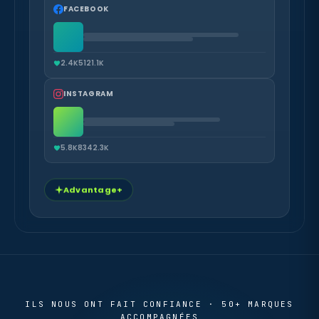
FACEBOOK
2.4K
512
1.1K
INSTAGRAM
5.8K
834
2.3K
Advantage+
ILS NOUS ONT FAIT CONFIANCE · 50+ MARQUES
ACCOMPAGNÉES