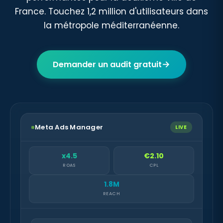
France. Touchez 1,2 million d'utilisateurs dans
la métropole méditerranéenne.
→
Demander un audit gratuit
Meta Ads Manager
LIVE
x4.5
€2.10
ROAS
CPL
1.8M
REACH