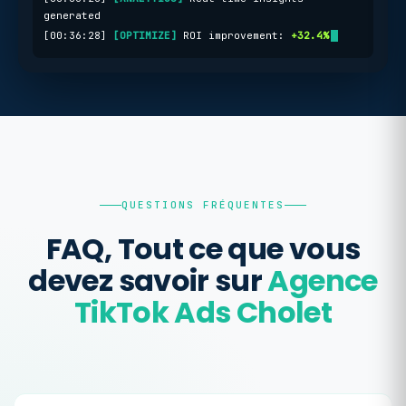
generated
[00:36:28]
[OPTIMIZE]
ROI improvement:
+32.4%
QUESTIONS FRÉQUENTES
FAQ, Tout ce que vous
devez savoir sur
Agence
TikTok Ads Cholet