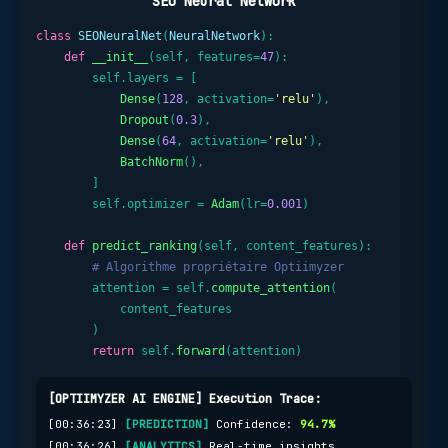
SEO Neural Network
class
SEONeuralNet
(
NeuralNetwork
):

def
__init__
(self, features=
47
):

        self.layers = [

Dense
(
128
, activation=
'relu'
),

Dropout
(
0.3
),

Dense
(
64
, activation=
'relu'
),

BatchNorm
(),

        ]

        self.optimizer = 
Adam
(lr=
0.001
)

def
predict_ranking
(self, content_features):

# Algorithme propriétaire Optiimyzer
        attention = self.
compute_attention
(

            content_features

        )

return
 self.
forward
(attention)
[OPTIIMYZER AI ENGINE] Execution Trace:
[00:36:23]
[PREDICTION]
Confidence:
94.7%
[00:36:26]
[ANALYTICS]
Real-time insights