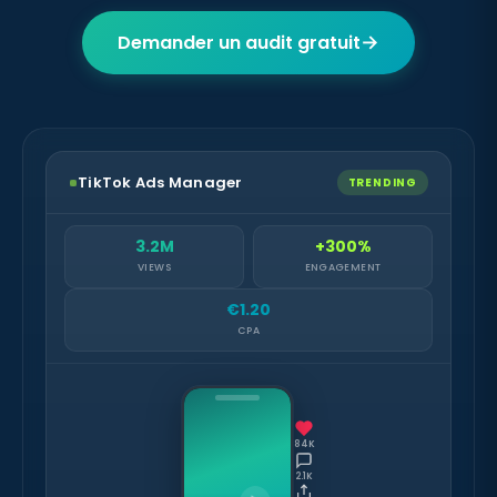
→
Demander un audit gratuit
TikTok Ads Manager
TRENDING
3.2M
+300%
VIEWS
ENGAGEMENT
€1.20
CPA
84K
2.1K