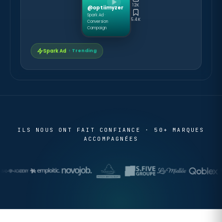
12K
@optiimyzer
Spark Ad ·
5.4K
Conversion
Campaign
Spark Ad
↑ Trending
ILS NOUS ONT FAIT CONFIANCE · 50+ MARQUES
ACCOMPAGNÉES