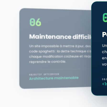
06
P
Maintenance difficile
Un
Un site impossible à mettre à jour, des plugins ob
code spaghetti : la dette technique s'accumule e
ch
chaque modification coûteuse et risquée. Il est 
en
reprendre le contrôle.
vo
OBJECTIF OPTIIMYZER
Architecture maintenable
OB
<1