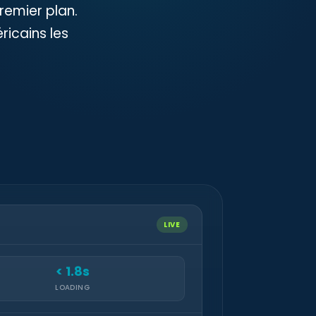
remier plan.
ricains les
LIVE
< 1.8s
LOADING