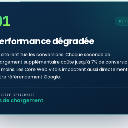
01
DÉF
02
DÉFI
erformance dégradée
Faible
 site lent tue les conversions. Chaque seconde de
solètes, un
Votre site g
design non o
t rend
argement supplémentaire coûte jusqu'à 7% de conversio
utilisateur 
temps de
 moins. Les Core Web Vitals impactent aussi directement
cause.
tre référencement Google.
OBJECTIF OPTII
+60% de co
JECTIF OPTIIMYZER
s de chargement