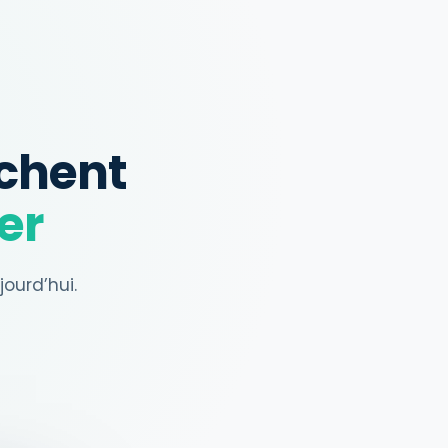
chent
er
ourd’hui.