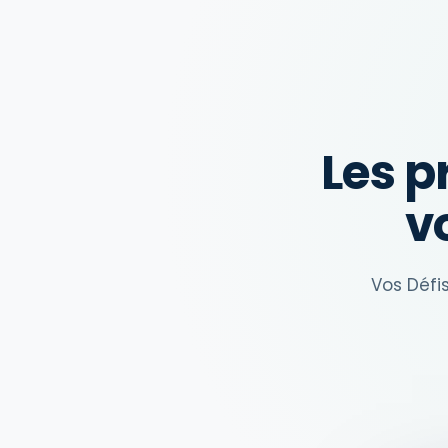
Les 
v
Vos Défi