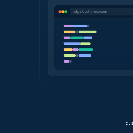
https://votre-site.com
1
2
3
4
5
6
7
IL