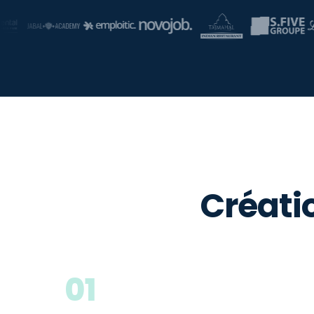
Créati
01