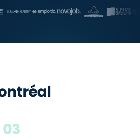
ontréal
03