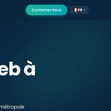
Contactez Nous
FR
FR
EN
AR
eb à
t métropole