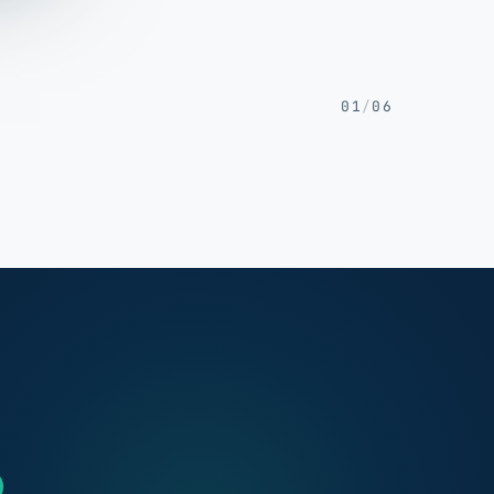
01
/
06
b