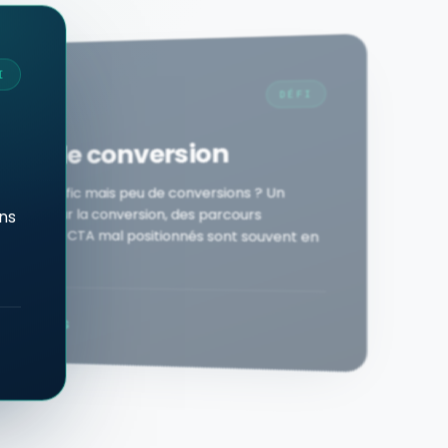
I
DÉFI
 taux de conversion
énère du trafic mais peu de conversions ? Un
ptimisé pour la conversion, des parcours
ns
confus et des CTA mal positionnés sont souvent en
MYZER
nversions